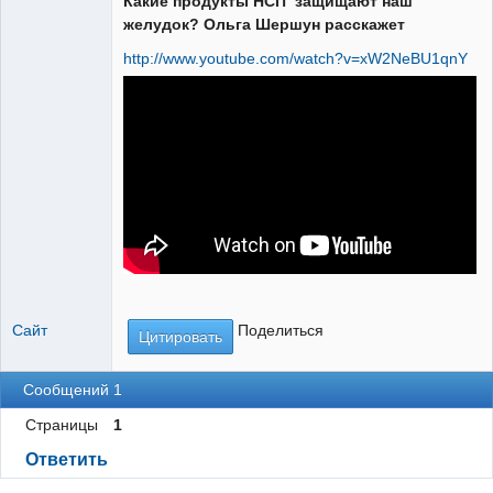
Какие продукты НСП защищают наш
Administrator
желудок? Ольга Шершун расскажет
Неактивен
http://www.youtube.com/watch?v=xW2NeBU1qnY
Сайт
Поделиться
Цитировать
Сообщений 1
Страницы
1
Ответить