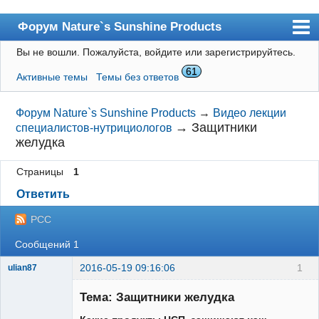
Форум Nature`s Sunshine Products
Вы не вошли.
Пожалуйста, войдите или зарегистрируйтесь.
Форум
61
Активные темы
Темы без ответов
Каталог Россия
Каталог Украина
Форум Nature`s Sunshine Products
→
Видео лекции
→
Защитники
специалистов-нутрициологов
Блог
желудка
Наборы NSP
Страницы
1
Пользователи
Ответить
Поиск
РСС
Регистрация
Сообщений 1
Вход
2016-05-19 09:16:06
1
ulian87
Тема: Защитники желудка