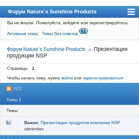
Форум Nature`s Sunshine Products
Вы не вошли.
Пожалуйста, войдите или зарегистрируйтесь.
Форум
61
Активные темы
Темы без ответов
Каталог Россия
Каталог Украина
→
Презентации
Форум Nature`s Sunshine Products
продукции NSP
Блог
Страницы
1
Наборы NSP
Чтобы начать тему, нужно
войти
или
зарегистрироваться
Пользователи
РСС
Поиск
Темы 1
Регистрация
Темы
Вход
Важно
:
Презентации продуктов компании NSP
uterentiev