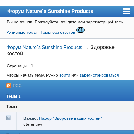
Форум Nature`s Sunshine Products
Вы не вошли.
Пожалуйста, войдите или зарегистрируйтесь.
Форум
61
Активные темы
Темы без ответов
Каталог Россия
Каталог Украина
→
Здоровье
Форум Nature`s Sunshine Products
костей
Блог
Страницы
1
Наборы NSP
Чтобы начать тему, нужно
войти
или
зарегистрироваться
Пользователи
РСС
Поиск
Темы 1
Регистрация
Темы
Вход
Важно
:
Набор "Здоровье ваших костей"
uterentiev