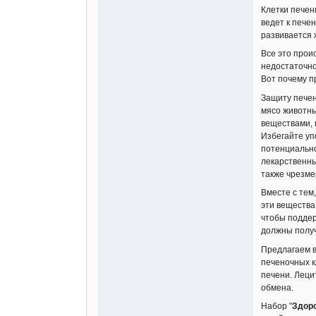
Клетки печен
[/list]
4.
Молочн
ведет к пече
мембрано
развивается 
Способен 
острых и 
Все это прои
недостаточно
5.
МСМ Н
Вот почему п
большинст
повышает 
Защиту печен
синтезе г
мясо животны
6.
Омега-
веществами, 
[list=*]
Избегайте уп
Эйкоза
потенциально
Докоза
лекарственны
также чрезме
Витами
Вместе с тем
[/list]
эти вещества
Алгоритм
чтобы поддер
В реабили
должны полу
1
.Эффект
Предлагаем 
a
.Вся кро
печеночных к
Таким обр
печени. Леци
и полноце
обмена.
b
.Желчь, 
стороны, 
Набор "
Здор
«мозгом б