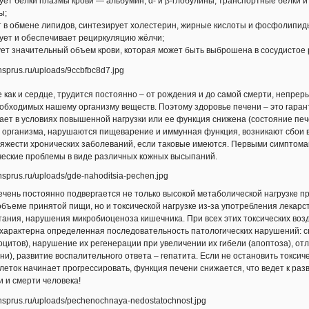
ует белки плазмы крови — альбумин, α- и β-глобулины, транспортные белки 
ик
– корень репейника (360 г) усиливает секрецию жёлчи, оказывает противов
ияхпечени, полезен при жёлчекаменной болезни.
ы;
т в обмене липидов, синтезирует холестерин, жирные кислоты и фосфолипид
н НСП
– содержит фосфолипиды (лецитин – 187,6 мг), представляет собой о
ует и обеспечивает рециркуляцию жёлчи;
держит 95-97% фосфолипидов. Необходим организму как строительный мате
беспечивает нормальный обмен липидов, улучшает работу клеток печени и в
ет значительный объем крови, которая может быть выброшена в сосудистое 
дает развитие цирроза при злоупотреблении алкоголем. Лецитин регулирует 
особствует усвоению жирорастворимых витаминов А, D, Е и К, выводит изли
цию печени. Лецитин требуется для выработки гормонов и для нормального 
е как и сердце, трудится постоянно – от рождения и до самой смерти, непре
д
– комплексный продукт, который содержит следующие компоненты:
обходимых нашему организму веществ. Поэтому здоровье печени – это гаранти
опша (179 мг) – снижает фиброз (разрастание соединительной ткани, возника
ает в условиях повышенной нагрузки или ее функция снижена (состояние пе
я), оказывает выраженное гепатопротективное и антиоксидантное действие
 организма, нарушаются пищеварение и иммунная функция, возникают сбои в 
ию гепатоцитов.Силимарин также оказывает противовоспалительное действ
яжести хронических заболеваний, если таковые имеются. Первыми симптома
еские проблемы в виде различных кожных высыпаний.
тин (6,8 мг) – антиоксидант, оказывает влияние на рост и дифференцировку к
иск развития онкологических заболеваний.
н С (240 мг) – антиоксидант, мембранопротектор.
ечень постоянно подвергается не только высокой метаболической нагрузке 
 (5 мг) – антиоксидант, участвует в процессах детоксикации и выработки энер
бъеме принятой пищи, но и токсической нагрузке из-за употребления лекарств
тания, нарушения микробиоценоза кишечника. При всех этих токсических возд
 одуванчика – оказывает желчегонное, спазмолитическое, антивирусное дейс
 характерна определенная последовательность патологических нарушений:
ите
,
холецистите
,
жёлчекаменной болезни
.
тоцитов), нарушение их регенерации при увеличении их гибели (апоптоза), от
(60 мг) – витаминоподобное вещество (витамин В4), входит в состав жёлчных
ни), развитие воспалительного ответа – гепатита. Если не остановить токсич
лина), предшественник бетаина, участвующего в биосинтезе метионина и де
леток начинает прогрессировать, функция печени снижается, что ведет к ра
ыраженность жировой инфильтрации печени, оказывая липотропное действи
и и смерти человека!
ол (60 мг) – витаминоподобное вещество (витамин B8), входит в состав фосф
м, участвует в белковом обмене, обладает мембранопротекторным, липотро