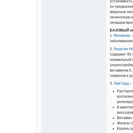
частности
устойчивость
он предназна
2
.При жел
вирусные геп
как Репей
печеночную н
эффективн
лечащим вра
3
.При сер
составить
БАЗОВЫЙ наб
состояние
1.
Репейник
–
[list=*]
заболеваниях
[/list]
При незна
2.
Лецитин Н
нарушени
содержит 95-
гепатопро
печени мы
нормальный о
нуждается
злоупотребле
дополнит
витаминов А,
НСП
,
Вит
гормонов и д
противови
3.
Лив Гард
– 
Эффективн
Позаботьт
Растороп
Для партн
воспален
регенера
β-кароти
Ссылк
риск раз
peche
Витамин 
Железо (5
Корень о