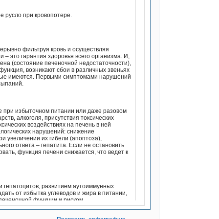
е русло при кровопотере.
прерывно фильтруя кровь и осуществляя
– это гарантия здоровья всего организма. И,
жена (состояние печеночной недостаточности),
ункция, возникают сбои в различных звеньях
ковые имеются. Первыми симптомами нарушений
сыпаний.
ке при избыточном питании или даже разовом
рств, алкоголя, присутствия токсических
сических воздействиях на печень в ней
ологических нарушений: снижение
и увеличении их гибели (апоптоза),
ного ответа – гепатита. Если не остановить
вать, функция печени снижается, что ведет к
ли гепатоцитов, развитием аутоиммунных
дать от избытка углеводов и жира в питании,
печеночной функции и риском