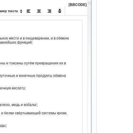
[BBCODE]




змер текста

ьное место и в пищеварении, и в обмене
важнейших функций:
ены и токсины путём превращения их в
ежуточные и конечные продукты обмена
лочную кислоту;
елезо, медь и кобальт;
и и белки свёртывающей системы крови,
иды;