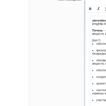
-
-
-


-
-
-
-
uterentie
-
[img]http:
-
-
-
Печень
–
-
веществ. 
-
-
[list=*]
-
обеспе
фильтр
безвредны
обезвр
веществ, 
обеспе
создае
хранит
синтез
гормоны 
участв