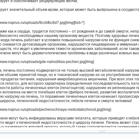
ирует и обеспечивает рециркуляцию жёлчи;
рует значительный объем крови, которая может быть выброшена в сосудисто
//www.nsprus.ru/uploads/9ccbfbc8d7.jpg[/img][list=*]
акже как и сердце, трудится постоянно – от рождения и до самой смерти, не
биосинтез необходимых нашему организму веществ. Поэтому здоровье печени 
 когда печень работает в условиях повышенной нагрузки или ее функция сни
 снижается детоксикация организма, нарушаются пищеварение и иммунная ф
ществ, что ведет к увеличению тяжести хронических заболеваний, если та
ечени могут быть дерматологические проблемы в виде различных кожных вы
//www.nsprus.ru/uploads/gde-nahoditsia-pechen.jpg[/img]
, печень постоянно подвергается не только высокой метаболической нагруз
м объеме принятой пищи, но и токсической нагрузке из-за употребления лека
 продуктах питания, нарушения микробиоценоза кишечника. При всех этих ток
ся гепатоз, для которого характерна определенная последовательность пат
ости работы печеночных клеток (гепатоцитов), нарушение их регенерации пр
 коллагена на месте погибших клеток (фиброз печени), развитие воспалитель
ую нагрузку на печень, то поражение печеночных клеток начинает прогрессиро
цирроза, печеночной недостаточности, гибели печени и смерти человека!
//www.nsprus.ru/uploads/pechenochnaya-nedostatochnost.jpg[/img]
чени могут быть инфицированы вирусами гепатита, которые приводят к гибе
что ведет к печеночной недостаточности и циррозу печени. Печень может стра
ых развивается жировой гепатоз, который также сопровождается снижением 
цирроза.