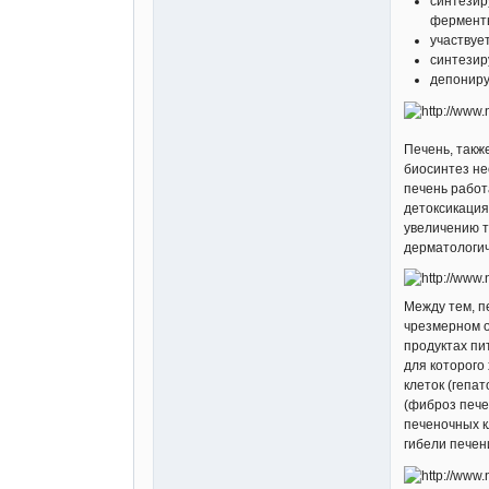
синтезир
1.
Репейн
заболеван
фермент
участвуе
2.
Лецити
синтезир
масла, со
мембран,о
депониру
предупреж
жёлчи, сп
инфильтра
Печень, такж
3.
Лив Гар
биосинтез не
[list=*]
Растор
печень работ
воспалени
детоксикация
регенерац
увеличению т
дерматологич
β-каро
снижает р
Витами
Между тем, п
Железо
чрезмерном о
продуктах пи
Корень
для которого
при
гепат
клеток (гепа
Холин 
(фиброз пече
сфингомие
печеночных к
снижает в
гибели печен
Инозит
метаболиз