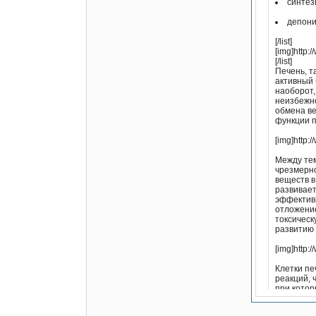
синтез
депони
[/list]
[img]http:
[/list]
Печень, т
активный 
наоборот,
неизбежно
обмена ве
функции п
[img]http:
Между тем
чрезмерно
веществ в
развивает
эффективн
отложение
токсическ
развитию 
[img]http:
Клетки пе
реакций, 
при котор
развития 