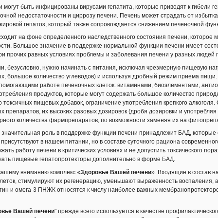
и могут быть инфицированы вирусами гепатита, которые приводят к гибели г
ый чертополох НСП
(345 мг) – его семена содержат флаволигнаны (силимар
ночной недостаточности и циррозу печени. Печень может страдать от избытка
стабилизирующим, антитотоксическим, противовоспалительным, антифиброт
жировой гепатоз, который также сопровождается снижением печеночной функ
замедлять или подвергать обратному развитию фиброз печени. Силимарин 
хронических интоксикациях.
сходит на фоне определенного наследственного состояния печени, которое 
сти. Большое значение в поддержке нормальной функции печени имеет сост
СП
– источник органической серы (255 мг). Обладает противовоспалительным
ри прочих равных условиях проблемы и заболевания печени у разных людей 
ва ферментов организма человека, оказывает детоксикационное действие, с
антиоксидантную защиту, входит в состав серосодержащих аминокислот (мети
и, безусловно, нужно начинать с питания, исключая чрезмерную пищевую наг
лютатиона, обеспечивая стабильность белков.
х, большое количество углеводов) и используя дробный режим приема пищ
3 ПНЖК НСП
– источник незаменимых высших жирных кислот класса Омега-3.
помогающими работе печеночных клеток: витаминами, биоэлементами, анти
отребления продуктов, которые могут содержать большое количество природ
пентаеновая кислота (180 мг) – мембранопротектор, противовоспалительное
 токсичных пищевых добавок, ограничение употребления крепкого алкоголя.
гексаеновая кислота (120 мг) – мембранопротектор
х препаратов, их высоких разовых дозировок (дробя дозировки и употребля
рного количества фармпрепаратов, по возможности заменяя их на фитопреп
н Е (1 мг) – антиоксидант
, значительная роль в поддержке функции печени принадлежит БАД, которые
 присутствуют в нашем питании, но в составе суточного рациона современного
 реабилитации печени:
жать работу печени в критических условиях и не допустить токсического по
тации печени есть ряд важных моментов, определяющих эффективность дан
чать пищевые гепатопротекторы дополнительно в форме БАД.
ивная реабилитация печени возможна только после
реабилитации желудочно
вашему вниманию комплекс «
Здоровье Вашей печени
». Входящие в состав 
вь, оттекающая от кишечника попадает в клетки печени, там обрабатывается, 
леток, стимулируют их регенерацию, уменьшают выраженность воспаления,
азом, если желудочно-кишечный тракт не прошел реабилитацию, то на печен
тин и омега-3 ПНЖК относятся к числу наиболее важных мембранопротекторо
нного оздоровления печени добиться не удастся.
производимая печенью, выделяется в двенадцатиперстную кишку, которая ча
ее здоровье определяет согласованную работу всего желудочно-кишечного тра
овье Вашей печени
" прежде всего используется в качестве профилактическ
рюшной полости». Другими словами, если Вы предварительно провели реабил