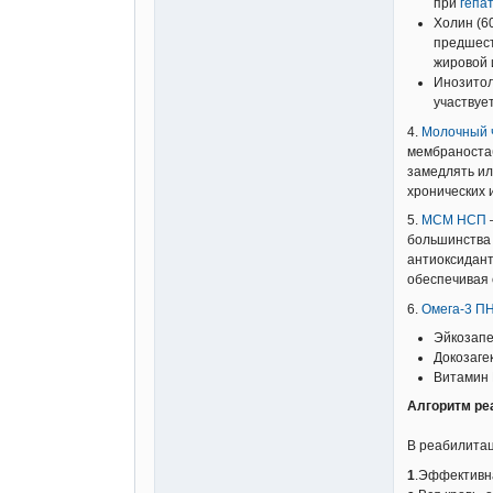
при
гепа
Холин (6
предшест
жировой 
Инозитол
участвуе
4.
Молочный 
мембраноста
замедлять ил
хронических 
5.
МСМ НСП
большинства 
антиоксидант
обеспечивая 
6.
Омега-3 П
Эйкозапе
Докозаге
Витамин Е
Алгоритм ре
В реабилитац
1
.Эффективн