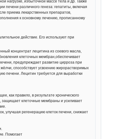
будет эффективной.
ой нагрузке, избыточной массе тела и др. Также
и печени различного генеза: гепатиты, включая
дозу таких продуктов,
осле приема лекарственных препаратов,
и 3-4 раза в день). Это повысит общую
дополнения к основному лечению, прописанному
видуальную программу реабилитации следует
анту), которые комплексно оценят Ваше
алительное действие. Его используют при
ктов можно уменьшить. В случае острых
нный концентрат лецитина из соевого масла,
ний печеночной дисфункции.Эффективность
бновления клеточных мембран,обеспечивает
яжелых хронических нарушениях функции
ендациями постоянно, поскольку печень
 печени, предупреждает развитие цирроза при
рограмму поддержки печени можно усилить
е жёлчи, способствует усвоению жирорастворимых
дантов (
Антиоксидант НСП
,
Витамин С
цию печени. Лецитин требуется для выработки
3-Карбинол
), а в случае вирусного гепатита –
ами из набора
«Здоровье с NSP круглый год»
.
ость и полноценную активность.
ее, как правило, в результате хронического
полнением 100 PV.
е, защищает клеточные мембраны и усиливает
ие.
ток, улучшая регенерацию клеток печени, снижает
i-po-aktsii/nabor-zdorove-vashey-
и.
ие. Помогает