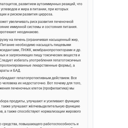
епатоцитов, развитием аутоиммунных реакций, что
ин). Силимарин обладает антиоксидантным,
 углеводов и жира в питании, при которых
ическим, регенераторным действием.
ции и риском развития цирроза.
проявляет гепатопротекторное действие при
может увеличивать риск развития печеночной
ояние иммунной системы и состояния питания.
 действием, поддерживает стабильность
протекают неодинаково.
вязываясь с токсичными веществами,
онина, цистеина, таурина), участвует в
рузку на печень (ограничивая насыщенный жир,
и. Питание необходимо насыщать пищевыми
 Содержит:
оксидантами, ПНЖК, мембранопротекторами и др.
ных и загрязняющих пищу токсических веществ и
 действие
 Следует избегать употребления гепатотоксичных
я пролонгированные лекарственные формы), а
араты и БАД.
 обладают гепатопротективным действием. Все
 человека их недостаточно. Вот почему для того,
ражения печеночных клеток (профилактика) мы
ного процесса.
-кишечного тракта
по нескольким причинам:
набора продукты, улучшают и усиливают функцию
и только потом уходит в общий кровоток.
 а также улучшают жёлчевыделительную функцию
ь ложится повышенная токсическая нагрузка,
в, а также способствуют нормализации жирового
сто подвергается повреждению. С другой
кта (и не только). Не зря ее часто называют
ого средства, повышающего работоспособность и
итацию желудочно-кишечного тракта, и, в