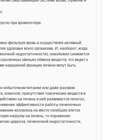
и белки свёртывающей системы крови, гормоны и
оспалительное действие. Его используют при
ы;
чищенный концентрат лецитина из соевого
риал для обновления клеточных
осстанавливает структуру печени,
русло при кровопотере.
выработку желчи, присутствует в составе
шки холестерина, предотвращает жировую
обмена жира и холестерина.
рывно фильтруя кровь и осуществляя активный
я здоровья всего организма. И, наоборот, когда
ющее, как правило, в результате хронического
ченочной недостаточности), неизбежно снижается
, защищает клеточные мембраны и усиливает
различных звеньях обмена веществ, что ведет к
ие.
ми нарушений функции печени могут быть
леток, улучшая регенерацию клеток печени,
при избыточном питании или даже разовом
гии.
, алкоголя, присутствия токсических веществ в
ействиях на печень в ней развивается гепатоз,
твие. Помогает
 снижение эффективности работы печеночных
ложение коллагена на месте погибших клеток
 кислот, фосфолипидов (лецитина,
ескую нагрузку на печень, то поражение
токсикации. Нормализует обмен липидов,
звитию цирроза, печеночной недостаточности,
е.
олипидов. Активирует энергетический
пным, антиатеросклеротическим действием.