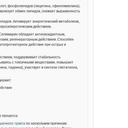
ислот, фосфолипидов (лецитина, сфингомиелина),
рмализует обмен липидов, снижает выраженность
ипидов. Активирует энергетический метаболизм,
теросклеротическим действием.
. Силимарин обладает антиоксидантным,
ским, регенераторным действием. Способен
атопротекторное действие при острых и
йствием, поддерживает стабильность
зываясь с токсичными веществами, повышает
на, таурина), участвует в синтезе глютатиона,
держит:
ействие
 процесса.
шечного тракта
по нескольким причинам: