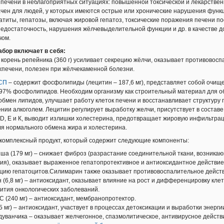
, двенадцатиперстной кишки, тогда и работа системы желчеотделения тоже 
 печени в неблагоприятных ситуациях: повышенной токсической и лекарственн
чен для людей, у которых имеются острые или хронические нарушения функци
чекаменной болезни рекомендуется дробить на большее количество приемов 
атиты, гепатозы, включая жировой гепатоз, токсические поражения печени п
ник (принимать по ½ капсулы 3-4 раза в день с едой) и Лив Гард (по ½ таблетк
едостаточность, нарушения жёлчевыделительной функции и др. в качестве 
ость и безопасность этих продуктов.
чом.
ьезных заболеваниях печени (вирусный гепатит, цирроз печени и пр.) инди
 под контролем наших врачей-нутрициологов (обратитесь к Вашему консульт
ор включает в себя:
 здоровья с учетом клинико-лабораторных показателей.
 корень репейника (360 г) усиливает секрецию жёлчи, оказывает противовосп
печени, полезен при жёлчекаменной болезни.
чительных нарушениях функции печени интенсивность приема данных проду
СП
– содержит фосфолипиды (лецитин – 187,6 мг), представляет собой очище
й функции печени приема необходимо продолжать до исчезновения проявле
97% фосфолипидов. Необходим организму как строительный материал для о
тективного действия продуктов прямо зависит от принимаемой дозы. При т
 рекомендуем принимать данный набор в соответствии с имеющимися реком
бмен липидов, улучшает работу клеток печени и восстанавливает структуру
 в непрерывной питательной и метаболической поддержке. В этом случае п
нии алкоголем. Лецитин регулирует выработку желчи, присутствует в состав
ельным приемом поливитаминов (
Супер Комплекс
,
ТНТ
,
СмартМил
), антиокси
 D, Е и К, выводит излишки холестерина, предотвращает жировую инфильтра
амин Е
), стимуляторов активности ферментов системы детоксикации (
Индол-
ля нормального обмена жира и холестерина.
русных препаратов (
По д'Арко
,
Корень Солодки
и др.).
комплексный продукт, который содержит следующие компоненты:
ость программы поддержки печени будет выше, если сочетать ее с продукт
есь о здоровье своей печени вовремя и подарите своему организму стабильн
ша (179 мг) – снижает фиброз (разрастание соединительной ткани, возникающ
еров компании предлагаем данный набор по специальной цене с очковым на
ия), оказывает выраженное гепатопротективное и антиоксидантное действи
цию гепатоцитов.Силимарин также оказывает противовоспалительное действ
н (6,8 мг) – антиоксидант, оказывает влияние на рост и дифференцировку кле
а на готовый набор в электронной версии каталога -
http://www.nsprus.ru/tovar
вития онкологических заболеваний.
ni_723
С (240 мг) – антиоксидант, мембранопротектор.
 мг) – антиоксидант, участвует в процессах детоксикации и выработки энерги
дуванчика – оказывает желчегонное, спазмолитическое, антивирусное действ