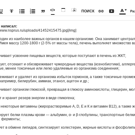
-
-
-
-
-
-
-
-
-
-
-
-









ПОИСК
Ра
-
-
-
-
-
-
-
-
-
-
-
-
-
-
-
-
v написал:
-
-
-
-
//www.nsprus.ru/uploads/41452415475.jpg[/img]
-
-
-
-
-
-
-
-
-
-
-
-
 один из наиболее важных органов в нашем организме. Она занимает централ
-
-
-
-
Имея массу 1200-1800 г (2-5% от массы тела), печень выполняет множество 
-
-
-
-
-
-
-
-
-
-
-
-
чивает усвоение пищевых веществ, которые поступают в печень из ЖКТ;
ует, отсекает и обезвреживает чужеродные вещества (ксенобиотики), аллерг
е, менее токсичные или легко удаляемые из организма соединения;
еживает и удаляет из организма избыток гормонов, а также токсичные пром
например, билирубин, аммиак, этанол, ацетон и др.;
чивает организм глюкозой, превращая в глюкозу аминокислоты, глицерин, мо
т и хранит резерв энергии в виде гликогена;
 некоторые витамины (жирорастворимые А, D, Е и К и витамин B12), а также ж
ирует белки плазмы крови — альбумин, α- и β-глобулины, транспортные белк
и ферменты;
ует в обмене липидов, синтезирует холестерин, жирные кислоты и фосфолип