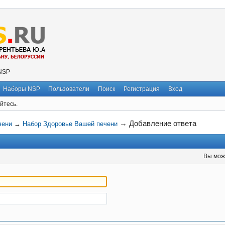
 NSP
Наборы NSP
Пользователи
Поиск
Регистрация
Вход
йтесь.
→
Добавление ответа
чени
→
Набор Здоровье Вашей печени
Вы мож