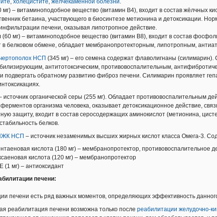
тите
,
холецистите
,
жёлчекаменной болезни
.
0 мг) – витаминоподобное вещество (витамин В4), входит в состав жёлчных к
венник бетаина, участвующего в биосинтезе метионина и детоксикации. Но
инфильтрации печени, оказывая липотропное действие.
 (60 мг) – витаминоподобное вещество (витамин B8), входит в состав фосфол
т в белковом обмене, обладает мембранопротекторным, липотропным, антиа
чертополох НСП
(345 мг) – его семена содержат флаволигнаны (силимарин)
билизирующим, антитотоксическим, противовоспалительным, антифибротиче
и подвергать обратному развитию фиброз печени. Силимарин проявляет геп
интоксикациях.
– источник органической серы (255 мг). Обладает противовоспалительным де
ферментов организма человека, оказывает детоксикационное действие, свя
ную защиту, входит в состав серосодержащих аминокислот (метионина, цистеи
стабильность белков.
НЖК НСП
– источник незаменимых высших жирных кислот класса Омега-3. Со
нтаеновая кислота (180 мг) – мембранопротектор, противовоспалительное д
ксаеновая кислота (120 мг) – мембранопротектор
 (1 мг) – антиоксидант
абилитации печени:
ии печени есть ряд важных моментов, определяющих эффективность данного
ая реабилитация печени возможна только после
реабилитации желудочно-ки